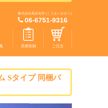
株式会社高永化学 (こうえいかがく)
06-6751-9316
集
見積依頼
ご注文
 Sタイプ 同梱パ