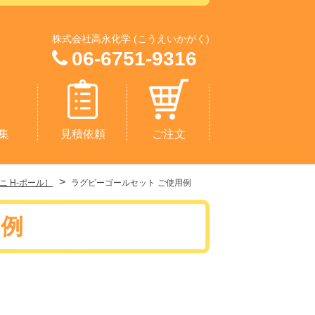
株式会社高永化学 (こうえいかがく)
06-6751-9316
集
見積依頼
ご注文
>
 H-ポール］
ラグビーゴールセット ご使用例
用例