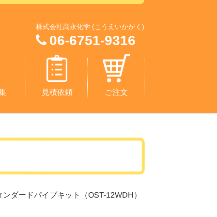
株式会社高永化学 (こうえいかがく)
06-6751-9316
集
見積依頼
ご注文
 スタンダードパイプキット（OST-12WDH）