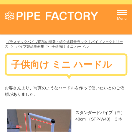
Menu
プラスチックパイプ商品の開発・組立式軽量ラック｜パイプファクトリー
>
>
Ⓡ
パイプ製品事例集
子供向け ミニ ハードル
子供向け ミニ ハードル
お客さんより、写真のようなハードルを作って使いたいとのご依
頼がありました。
スタンダードパイプ（白）
40cm （STP-W40) ３本