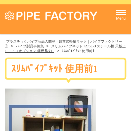
Menu
プラスチックパイプ商品の開発・組立式軽量ラック｜パイプファクトリー
>
>
Ⓡ
パイプ製品事例集
スリムパイプキット KSSL-3 スチール棚 天板上
>
に・・（オプション 棚板 5枚）
ｽﾘﾑﾊﾟｲﾌﾟｷｯﾄ 使用前1
ｽﾘﾑﾊﾟｲﾌﾟｷｯﾄ 使用前1