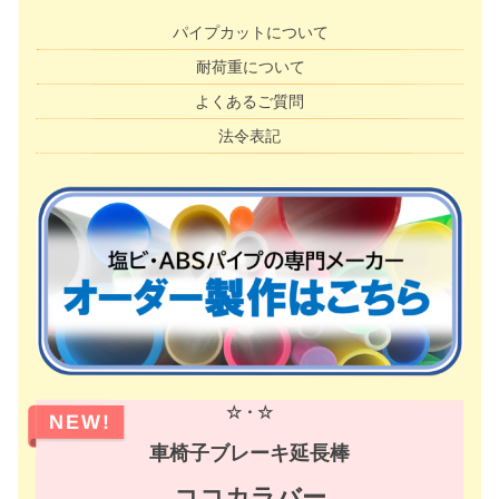
パイプカットについて
耐荷重について
よくあるご質問
法令表記
☆・☆
NEW!
車椅子ブレーキ延長棒
ココカラバー