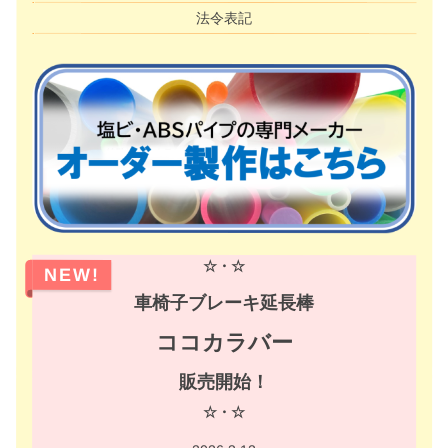
法令表記
☆・☆
NEW!
車椅子ブレーキ延長棒
ココカラバー
販売開始！
☆・☆