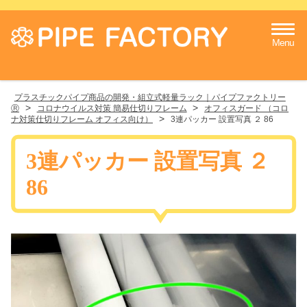
Menu
プラスチックパイプ商品の開発・組立式軽量ラック｜パイプファクトリー
>
>
Ⓡ
コロナウイルス対策 簡易仕切りフレーム
オフィスガード （コロ
>
ナ対策仕切りフレーム オフィス向け）
3連パッカー 設置写真 ２ 86
3連パッカー 設置写真 ２
86