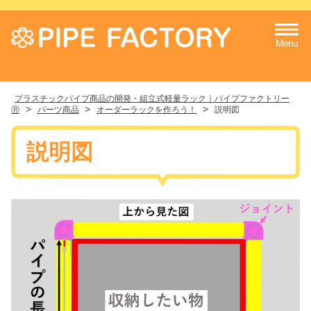
Menu
プラスチックパイプ商品の開発・組立式軽量ラック｜パイプファクトリー
>
>
>
Ⓡ
パーツ商品
オーダーラックを作ろう！
説明図
説明図