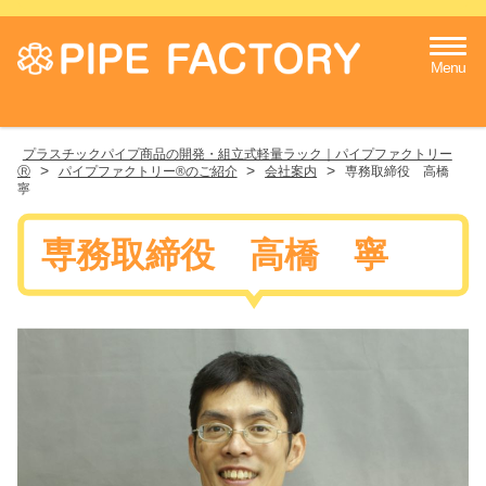
Menu
プラスチックパイプ商品の開発・組立式軽量ラック｜パイプファクトリー
>
>
>
Ⓡ
パイプファクトリー®のご紹介
会社案内
専務取締役 高橋
寧
専務取締役 高橋 寧